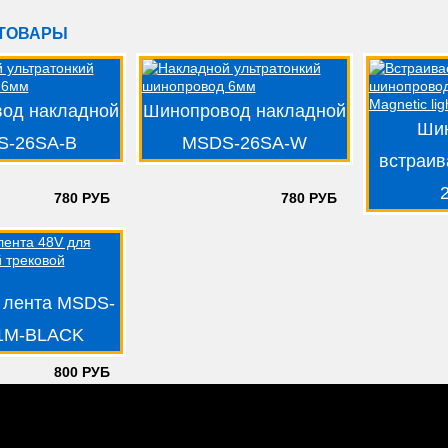
ТОВАРЫ
од накладной
Шинопровод накладной
Ши
S-26SA-B
MSDS-26SA-W
встраи
780 РУБ
780 РУБ
 лента MSDS-
1M-BLACK
800 РУБ