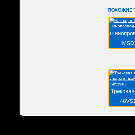
ПОХОЖИЕ 
Шинопров
MSD
Трековая
48VS