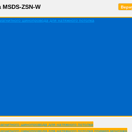
а MSDS-ZSN-W
Верну