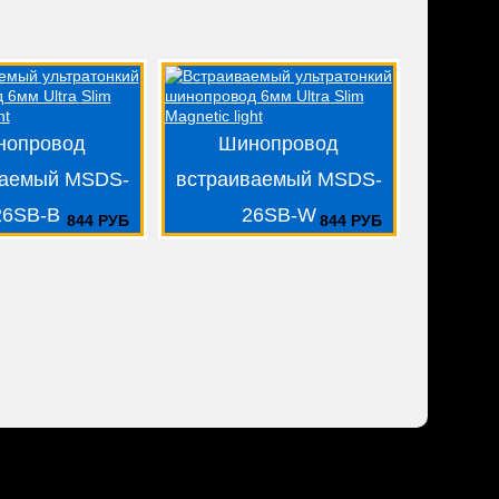
нопровод
Шинопровод
ваемый MSDS-
встраиваемый MSDS-
26SB-B
26SB-W
844 РУБ
844 РУБ