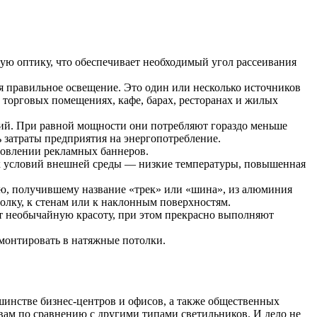
ную оптику, что обеспечивает необходимый угол рассеивания
ся правильное освещение. Это один или несколько источников
 торговых помещениях, кафе, барах, ресторанах и жилых
й. При равной мощности они потребляют гораздо меньше
 затраты предприятия на энергопотребление.
товлении рекламных баннеров.
х условий внешней среды — низкие температуры, повышенная
лю, получившему название «трек» или «шина», из алюминия
олку, к стенам или к наклонным поверхностям.
т необычайную красоту, при этом прекрасно выполняют
вмонтировать в натяжные потолки.
инстве бизнес-центров и офисов, а также общественных
ам по сравнению с другими типами светильников. И дело не