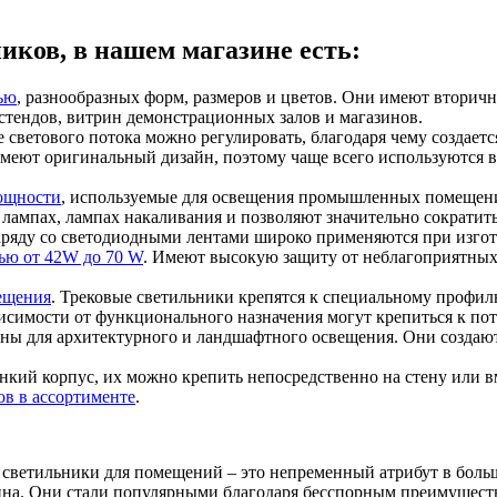
ков, в нашем магазине есть:
ью
, разнообразных форм, размеров и цветов. Они имеют вторич
 стендов, витрин демонстрационных залов и магазинов.
 светового потока можно регулировать, благодаря чему создает
имеют оригинальный дизайн, поэтому чаще всего используются в
ощности
, используемые для освещения промышленных помещени
 лампах, лампах накаливания и позволяют значительно сократить
аряду со светодиодными лентами широко применяются при изго
ью от 42W до 70 W
. Имеют высокую защиту от неблагоприятны
ещения
. Трековые светильники крепятся к специальному профи
исимости от функционального назначения могут крепиться к пот
ьны для архитектурного и ландшафтного освещения. Они создаю
онкий корпус, их можно крепить непосредственно на стену или 
в в ассортименте
.
светильники для помещений – это непременный атрибут в больш
чина. Они стали популярными благодаря бесспорным преимуществ