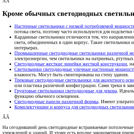
ÂÂ
Кроме обычных светодиодных светильни
Настенные светильники с низкой потребляемой мощност
потока света, поэтому часто используются для подсветки
Карданные светильники отличаются тем, что направление
света, объединенных в один корпус. Такие светильники 
интерьерах.
Промышленные светодиодные светильники различной м
электроэнергии, чем светильники на натриевых, ртутных
Светодиодные жесткие линейки жесткой конструкции
, н
Светильники светодиодные уличные настенные мощност
влажность. Могут быть смонтированы на стену здания.
Трековые светодиодные светильники для акцентного осв
или пластика различной конфигурации. Сами треки в зав
Грунтовые светильники светодиодные для декора
. Идеал
функцию обычного освещения.
Светодиодные панели различной формы
. Имеют ультрат
Комплектующие и корпуса для светодиодных светильнико
ÂÂ
На сегодняшний день светодиодные встраиваемые потолочные 
учреждений и зданий. И этому есть вполне закономерная при