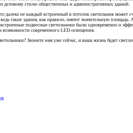
твии деловому стилю общественных и административных зданий.
, что далеко не каждый встроенный в потолок светильник может
дь такие здания, как правило, имеют значительную площадь. А 
тобы встроенные подвесные светильники были одновременно и э
на возможности современного LED-освещения.
етильники? Звоните нам уже сейчас, и ваша жизнь будет светло
ов