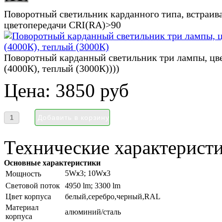
Поворотный светильник карданного типа, встраив
цветопередачи CRI(RA)>90
Поворотный карданный светильник три лампы, цве
(4000К), теплый (3000К))))
Цена:
3850 руб
Технические характеристи
Основные характеристики
5W
3; 10W
3
Мощность
х
х
Световой поток
4950 lm; 3300 lm
Цвет корпуса
белый,серебро,черный,RAL
Материал
алюминий/сталь
корпуса