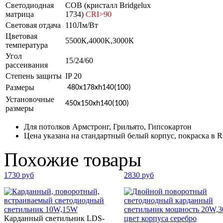
Светодиодная
COB (кристалл Bridgelux
матрица
1734)
CRI>90
Световая отдача
110Лм/Вт
Цветовая
5500К,4000K,3000К
температура
Угол
15/24/60
рассеивания
Степень защиты
IP 20
Размеры
480
х178
х
h140(100)
Установочные
450х150
х
h140(100)
размеры
Для потолков Армстронг, Грильято, Гипсокартон
Цена указана на стандартный белый корпус, покраска в 
Похожие товары
1730 руб
2830 руб
Карданный светильник LDS-