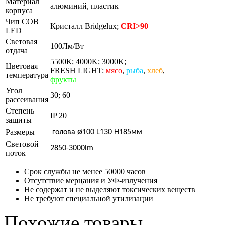
Материал
алюминий, пластик
корпуса
Чип COB
Кристалл Bridgelux;
CRI>90
LED
Световая
100Лм/Вт
отдача
5500К; 4000K; 3000K;
Цветовая
FRESH LIGHT:
мясо
,
рыба
,
хлеб
,
температура
фрукты
Угол
30; 60
рассеивания
Степень
IP 20
защиты
ø
Размеры
голова
100
L130 H185мм
Световой
2850-3000lm
поток
Срок службы не менее 50000 часов
Отсутствие мерцания и УФ-излучения
Не содержат и не выделяют токсических веществ
Не требуют специальной утилизации
Похожие товары