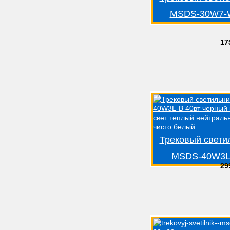
MSDS-30W7-
17
Трековый свети
MSDS-40W3L
29