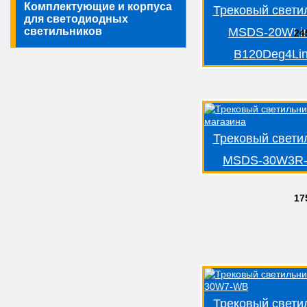
Комплектующие и корпуса
Трековый свети
для светодиодных
светильников
MSDS-20WLin
24
B120Deg4Li
Трековый свети
MSDS-30W3R
17
Трековый свети