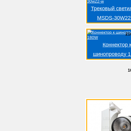
Трековый свети
MSDS-30W22
21
Коннектор 
шинопроводу 
1