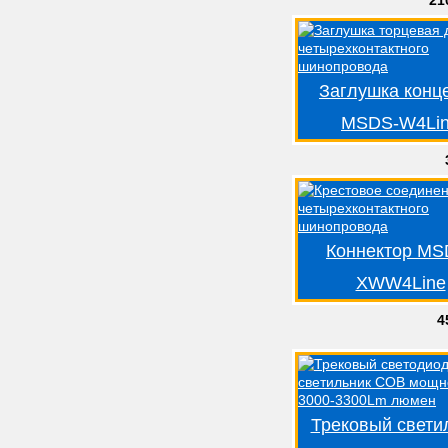
21
Заглушка конц
MSDS-W4Li
Коннектор MS
XWW4Line
4
Трековый свети