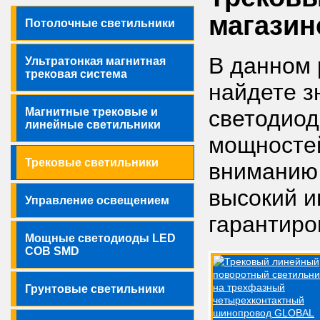
магазин
Потолочные светильники
В данном 
Ультратонкая магнитная
трековая система
найдете з
Магнитные трековые и
светодиод
линейные светильники
мощносте
Трековые светильники
вниманию 
высокий и
Управление освещением
гарантиро
Мощные светодиоды LED
COB SMD
Грунтовые светильники